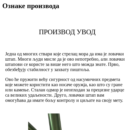
Ознаке производа
ПРОИЗВОД УВОД
Једна од многих ствари које стрелац мора да има је ловачки
штап. Многи људи мисле да је ово непотребно, али ловачки
штапови се користе за више него што можда знате. Прво,
обезбеђују стабилност у захвату пиштоља.
Ово ће пружити већу сигурност од насумичних предмета
које можете користити као носаче оружја, као што су гране
или камење. Сталан одмор је неопходан за прецизне ударце
са великих удаљености. Друго, ловачки штап вам
омогућава да имате бољу контролу и циљате на своју мету.