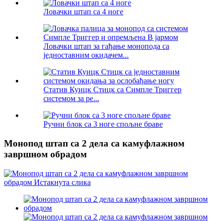
Ловачки штап са 4 ноге
Ловачки штап за гађање монопода са
једноставним окидачем...
Статив Куицк Стицк са Симпле Триггер
системом за ре...
Ручни блок са 3 ноге спољне браве
Монопод штап са 2 дела са камуфлажном
завршном обрадом