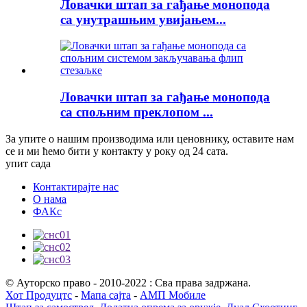
Ловачки штап за гађање монопода
са унутрашњим увијањем...
Ловачки штап за гађање монопода
са спољним преклопом ...
За упите о нашим производима или ценовнику, оставите нам
се и ми ћемо бити у контакту у року од 24 сата.
упит сада
Контактирајте нас
О нама
ФАКс
© Ауторско право - 2010-2022 : Сва права задржана.
Хот Продуцтс
-
Мапа сајта
-
АМП Мобиле