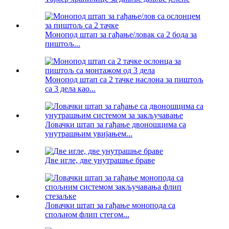
Монопод штап за гађање/ловак са 2 бода за
пиштољ...
Монопод штап са 2 тачке наслона за пиштољ
са 3 дела као...
Ловачки штап за гађање двоношцима са
унутрашњим увијањем...
Две игле, две унутрашње браве
Ловачки штап за гађање монопода са
спољном флип стегом...