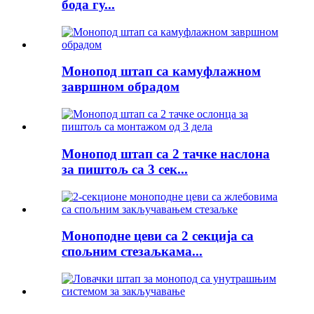
бода гу...
Монопод штап са камуфлажном
завршном обрадом
Монопод штап са 2 тачке наслона
за пиштољ са 3 сек...
Моноподне цеви са 2 секција са
спољним стезаљкама...