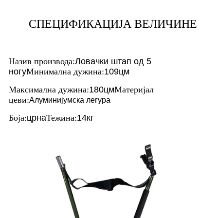
СПЕЦИФИКАЦИЈА ВЕЛИЧИНЕ
Назив производа:
Ловачки штап од 5
ногу
Минимална дужина:
109цм
Максимална дужина:
180цм
Материјал
цеви:
Алуминијумска легура
Боја:
црна
Тежина:
14кг