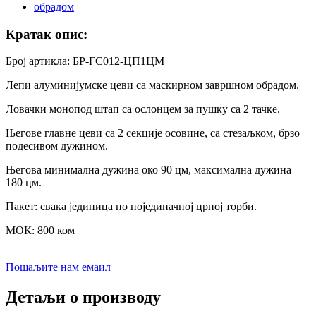
Кратак опис:
Број артикла: БР-ГС012-ЦП1ЦМ
Лепи алуминијумске цеви са маскирном завршном обрадом.
Ловачки монопод штап са ослонцем за пушку са 2 тачке.
Његове главне цеви са 2 секције осовине, са стезаљком, брзо
подесивом дужином.
Његова минимална дужина око 90 цм, максимална дужина
180 цм.
Пакет: свака јединица по појединачној црној торби.
МОК: 800 ком
Пошаљите нам емаил
Детаљи о производу