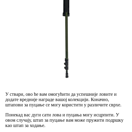
У ствари, ово ће вам омогућити да успешније ловите и
додате вредније награде вашој колекцији. Коначно,
штапови за пуцање се могу користити у различите сврхе.
Понекад вас дуги сати лова и пуцања могу исцрпити. У
овом случају, штап за пуцање вам може пружити подршку
као штап за ходање.