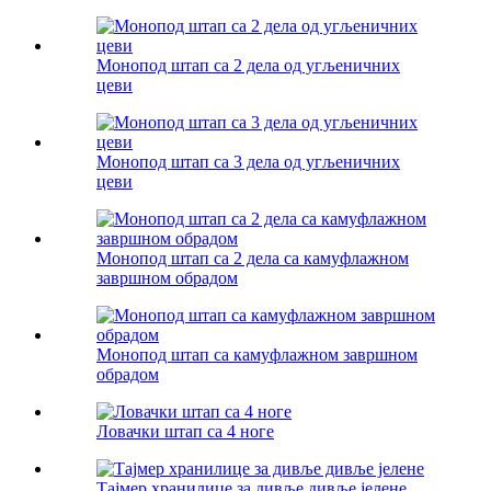
Монопод штап са 2 дела од угљеничних
цеви
Монопод штап са 3 дела од угљеничних
цеви
Монопод штап са 2 дела са камуфлажном
завршном обрадом
Монопод штап са камуфлажном завршном
обрадом
Ловачки штап са 4 ноге
Тајмер хранилице за дивље дивље јелене