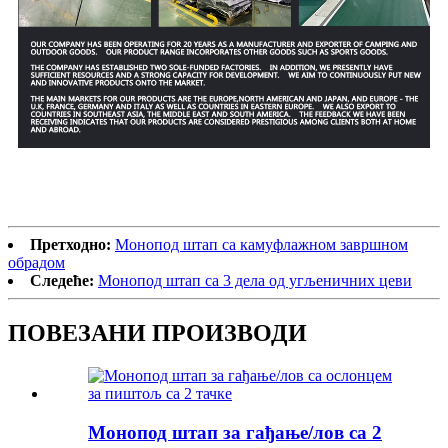
Претходно:
Монопод штап са камуфлажном завршном
обрадом
Следеће:
Монопод штап са 3 дела од угљеничних цеви
ПОВЕЗАНИ ПРОИЗВОДИ
Монопод штап за гађање/лов са 2