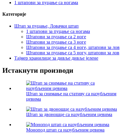
1 штапови за пуцање са ногама
Категорије
Штап за пуцање, Ловачки штап
1 штапови за пуцање са ногама
Штапови за пуцање са 2 ноге
Штапови за пуцање са 3 ноге
Штапови за пуцање са 4 ноге, штапови за лов
Штапови за пуцање са 5 ногу, штапови за лов
Тајмер хранилице за дивље дивље јелене
Истакнути производи
Штап за снимање на стативу са назубљеним
цевима
Штап за двоношце са назубљеним цевима
Монопод штап са назубљеним цевима