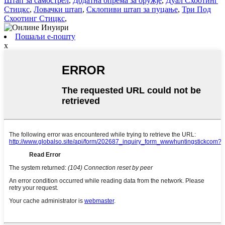
Штап за самострел
,
Додатна опрема за оружје
,
Дуал Схоотинг
Стицкс
,
Ловачки штап
,
Склопиви штап за пуцање
,
Три Под
Схоотинг Стицкс
,
Пошаљи е-пошту
x