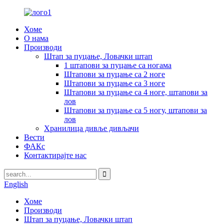
Хоме
О нама
Производи
Штап за пуцање, Ловачки штап
1 штапови за пуцање са ногама
Штапови за пуцање са 2 ноге
Штапови за пуцање са 3 ноге
Штапови за пуцање са 4 ноге, штапови за
лов
Штапови за пуцање са 5 ногу, штапови за
лов
Хранилица дивље дивљачи
Вести
ФАКс
Контактирајте нас
English
Хоме
Производи
Штап за пуцање, Ловачки штап